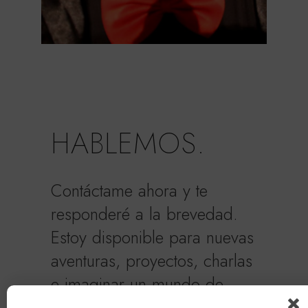
HABLEMOS.
Contáctame ahora y te
responderé a la brevedad.
Estoy disponible para nuevas
aventuras, proyectos, charlas
e imaginar un mundo de
posibles realidades.nuevas