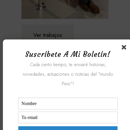
Ver trabajos
Suscríbete A Mi Boletín!
ESPECTÁCULOS
Cada cierto tiempo, te enviaré historias,
novedades, actuaciones o noticias del "mundo
Peio"!