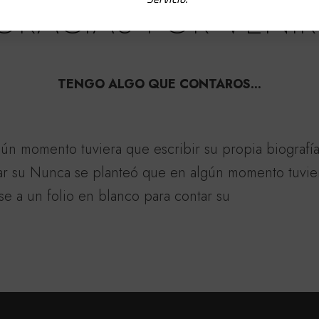
GRACIAS POR VENIR
TENGO ALGO QUE CONTAROS...
ún momento tuviera que escribir su propia biografí
tar su Nunca se planteó que en algún momento tuvier
se a un folio en blanco para contar su