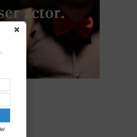
,
del