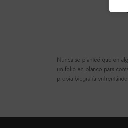
Nunca se planteó que en alg
un folio en blanco para con
propia biografía enfrentándo