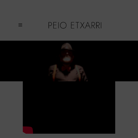
POEMA «ALQUIMIA HA DE SER» DE
ALFREDO RODRÍGUEZ