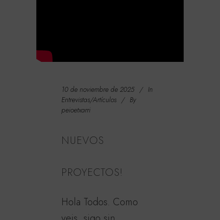
10 de noviembre de 2025
In
Entrevistas/Artículos
By
peioetxarri
NUEVOS
PROYECTOS!
Hola Todos. Como
veis, sigo sin