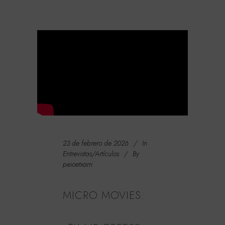
23 de febrero de 2026
In
Entrevistas/Artículos
By
peioetxarri
MICRO MOVIES: