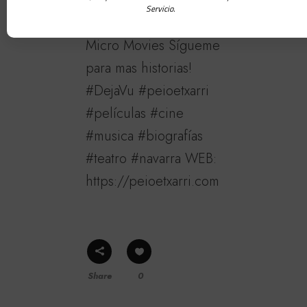
Servicio.
PEIO ETXARRI ◉
Micro Movies Sígueme
para mas historias!
#DejaVu #peioetxarri
#películas #cine
#musica #biografías
#teatro #navarra WEB:
https://peioetxarri.com
Share
0