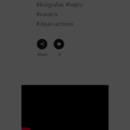
#biografías #teatro
#navarra
#dejavuactores
Share
0