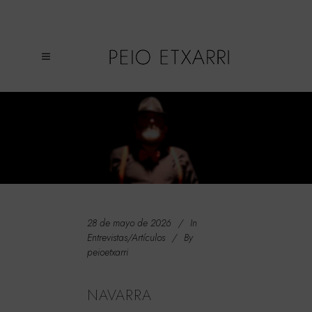
ENTREVISTAS/ARTÍCULOS
28 de mayo de 2026
In
Entrevistas/Artículos
By
peioetxarri
NAVARRA