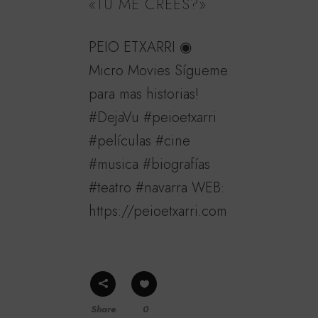
«TU ME CREES?»
PEIO ETXARRI ◉
Micro Movies Sígueme
para mas historias!
#DejaVu #peioetxarri
#películas #cine
#musica #biografías
#teatro #navarra WEB:
https://peioetxarri.com
Share
0