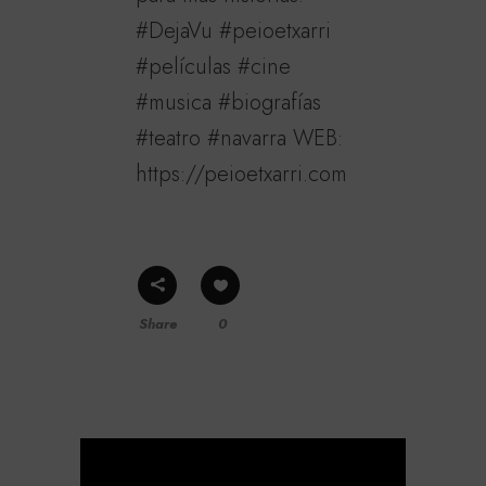
#DejaVu #peioetxarri
#películas #cine
#musica #biografías
#teatro #navarra WEB:
https://peioetxarri.com
Share
0