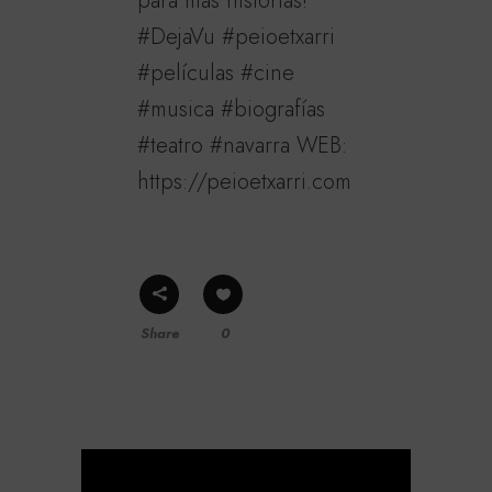
para mas historias!
#DejaVu #peioetxarri
#películas #cine
#musica #biografías
#teatro #navarra WEB:
https://peioetxarri.com
Share
0