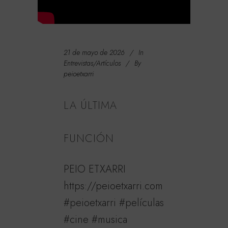
21 de mayo de 2026
In
Entrevistas/Artículos
By
peioetxarri
LA ÚLTIMA
FUNCIÓN
PEIO ETXARRI
https://peioetxarri.com
#peioetxarri #películas
#cine #musica