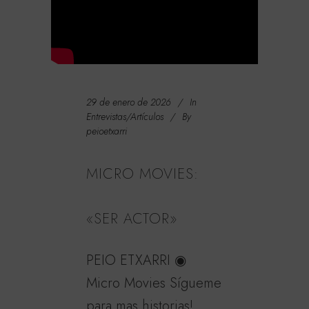
29 de enero de 2026
In
Entrevistas/Artículos
By
peioetxarri
MICRO MOVIES:
«SER ACTOR»
PEIO ETXARRI ◉
Micro Movies Sígueme
para mas historias!