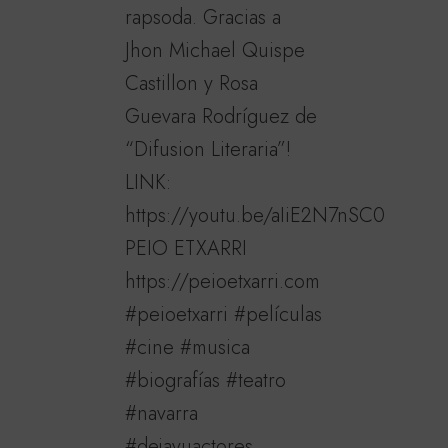
rapsoda. Gracias a
Jhon Michael Quispe
Castillon y Rosa
Guevara Rodríguez de
“Difusion Literaria”!
LINK:
https://youtu.be/aIiE2N7nSC0
PEIO ETXARRI
https://peioetxarri.com
#peioetxarri #películas
#cine #musica
#biografías #teatro
#navarra
#dejavuactores