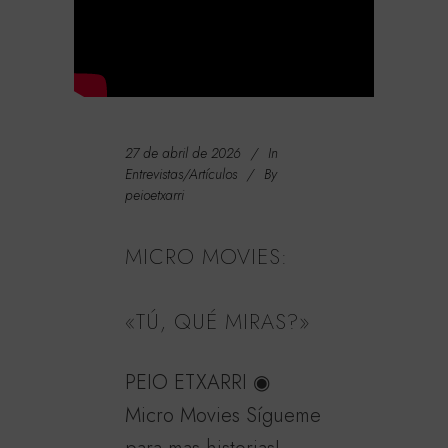
27 de abril de 2026
In
Entrevistas/Artículos
By
peioetxarri
MICRO MOVIES:
«TÚ, QUÉ MIRAS?»
PEIO ETXARRI ◉
Micro Movies Sígueme