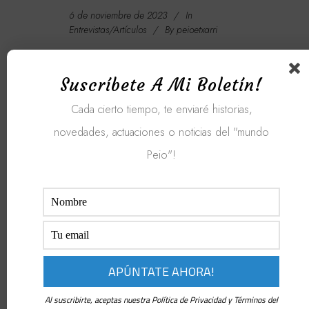
6 de noviembre de 2023
In
Entrevistas/Artículos
By
peioetxarri
POEMA «RUBAYATAS 3»,
Suscríbete A Mi Boletín!
Cada cierto tiempo, te enviaré historias,
DE OMAR KHAYYAM
novedades, actuaciones o noticias del "mundo
Peio"!
Rubaiyat es el título que el
poeta y traductor británico
Edward Fitzgerald dio a una
colección de poemas de
Omar Khayyam (1048-1131).
La traducción de rubaiyat es
«cuartetos». Otros poetas,
Al suscribirte, aceptas nuestra Política de Privacidad y Términos del