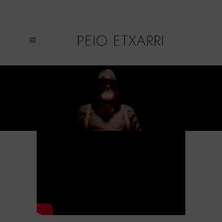
POEMA «RUBAYATAS 3», DE OMAR
KHAYYAM